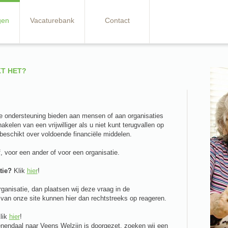
gen
Vacaturebank
Contact
T HET?
die ondersteuning bieden aan mensen of aan organisaties
kelen van een vrijwilliger als u niet kunt terugvallen op
t beschikt over voldoende financiële middelen.
, voor een ander of voor een organisatie.
tie?
Klik
hier
!
ganisatie, dan plaatsen wij deze vraag in de
van onze site kunnen hier dan rechtstreeks op reageren.
lik
hier
!
enendaal naar Veens Welzijn is doorgezet, zoeken wij een